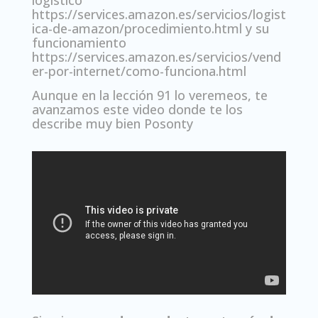
https://services.amazon.es/servicios/logist
ica-de-amazon/procedimiento.html
y su
funcionamiento
https://services.amazon.es/servicios/vend
er-por-internet/como-funciona.html
Aunque en la lección 91 lo veremeos, te
avanzamos este video donde te los
describe muy bien Posonty