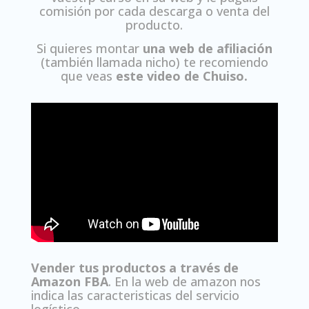
comisión por cada descarga o venta del
producto.
Si quieres montar
una web de afiliación
(también llamada nicho) te recomiendo
que veas
este video de Chuiso.
Vender tus productos a través de
Amazon FBA
. En la web de amazon nos
indica las caracteristicas del servicio
logístico